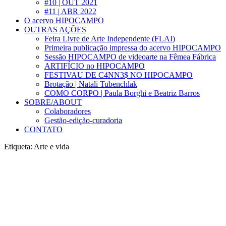
#10 | OUT 2021
#11 | ABR 2022
O acervo HIPOCAMPO
OUTRAS AÇÕES
Feira Livre de Arte Independente (FLAI)
Primeira publicação impressa do acervo HIPOCAMPO
Sessão HIPOCAMPO de videoarte na Fêmea Fábrica
ARTIFÍCIO no HIPOCAMPO
FESTIVAU DE C4NN3$ NO HIPOCAMPO
Brotação | Natali Tubenchlak
COMO CORPO | Paula Borghi e Beatriz Barros
SOBRE/ABOUT
Colaboradores
Gestão-edição-curadoria
CONTATO
Etiqueta:
Arte e vida