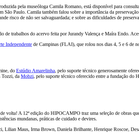
produzida pela museóloga Camila Romano, está disponível para consulta!
em São Paulo. Camila também falou sobre a importância da preservação 
rande risco de não ser salvaguardada; e sobre as dificuldades de preserv
de trabalhos do acervo feita por Jurandy Valença e Maíra Endo. Ace
rte Independente
de Campinas (FLAI), que rolou nos dias 4, 5 e 6 de 
ine, do
Estúdio Amarelinha
, pelo suporte técnico generosamente oferec
 Tozzi, da
Mobzi
, pelo suporte técnico oferecido entre a fundação
de volta! A 12ª edição do HIPOCAMPO traz uma seleção de obras que
istências mundanas, práticas de cuidado e devires.
, Lilian Maus, Irma Brown, Daniela Brilhante, Henrique Roscoe, Desa