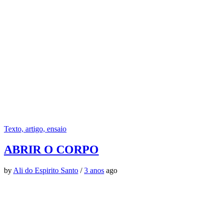
Texto, artigo, ensaio
ABRIR O CORPO
by
Ali do Espirito Santo
/
3 anos
ago