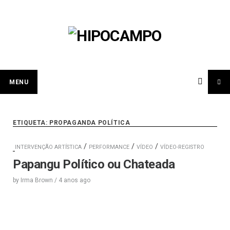
Skip
to
content
MENU
ETIQUETA:
PROPAGANDA POLÍTICA
/
/
/
INTERVENÇÃO ARTÍSTICA
PERFORMANCE
VÍDEO
VÍDEO-REGISTRO
Papangu Político ou Chateada
by
Irma Brown
/
4 anos
ago