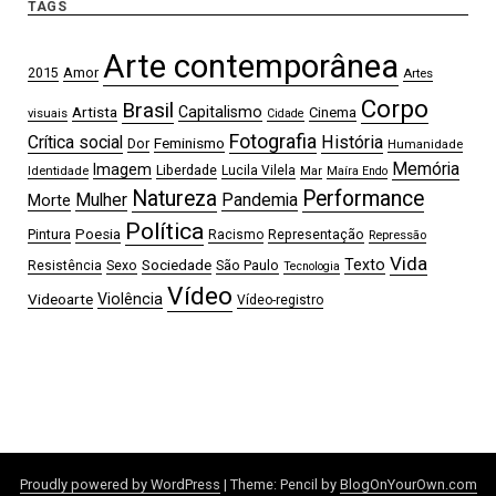
TAGS
Arte contemporânea
2015
Amor
Artes
Corpo
Brasil
Artista
Capitalismo
Cinema
visuais
Cidade
Fotografia
Crítica social
História
Feminismo
Dor
Humanidade
Memória
Imagem
Liberdade
Lucila Vilela
Identidade
Mar
Maíra Endo
Natureza
Performance
Mulher
Pandemia
Morte
Política
Pintura
Poesia
Representação
Racismo
Repressão
Vida
Sociedade
Texto
Sexo
São Paulo
Resistência
Tecnologia
Vídeo
Videoarte
Violência
Vídeo-registro
Proudly powered by WordPress
|
Theme: Pencil by
BlogOnYourOwn.com