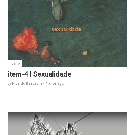
REVISTA
item-4 | Sexualidade
by
Ricardo Basbaum
/
4 anos
ago