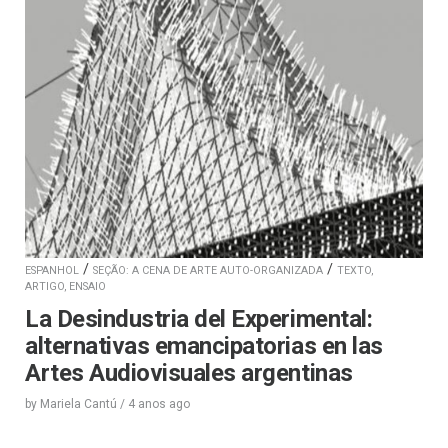
/
/
ESPANHOL
SEÇÃO: A CENA DE ARTE AUTO-ORGANIZADA
TEXTO,
ARTIGO, ENSAIO
La Desindustria del Experimental:
alternativas emancipatorias en las
Artes Audiovisuales argentinas
by
Mariela Cantú
/
4 anos
ago