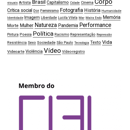
Corpo
Brasil
Artista
Capitalismo
Cinema
visuais
Cidade
Fotografia
Crítica social
História
Feminismo
Dor
Humanidade
Memória
Imagem
Liberdade
Lucila Vilela
Identidade
Mar
Maíra Endo
Natureza
Performance
Mulher
Pandemia
Morte
Política
Pintura
Poesia
Representação
Racismo
Repressão
Vida
Sociedade
Texto
Sexo
São Paulo
Resistência
Tecnologia
Vídeo
Videoarte
Violência
Vídeo-registro