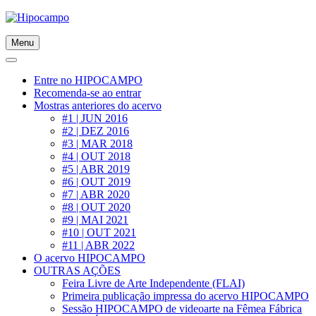
Skip
to
content
Menu
Entre no HIPOCAMPO
Recomenda-se ao entrar
Mostras anteriores do acervo
#1 | JUN 2016
#2 | DEZ 2016
#3 | MAR 2018
#4 | OUT 2018
#5 | ABR 2019
#6 | OUT 2019
#7 | ABR 2020
#8 | OUT 2020
#9 | MAI 2021
#10 | OUT 2021
#11 | ABR 2022
O acervo HIPOCAMPO
OUTRAS AÇÕES
Feira Livre de Arte Independente (FLAI)
Primeira publicação impressa do acervo HIPOCAMPO
Sessão HIPOCAMPO de videoarte na Fêmea Fábrica