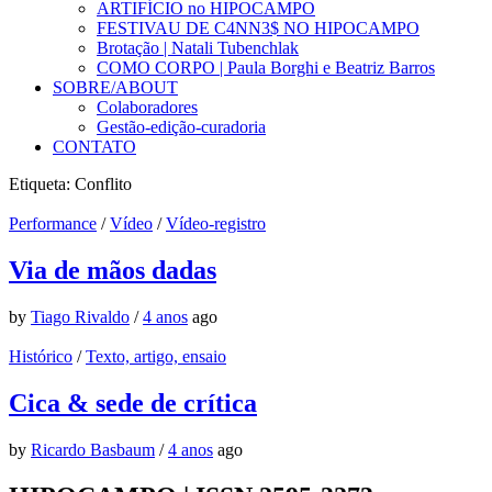
ARTIFÍCIO no HIPOCAMPO
FESTIVAU DE C4NN3$ NO HIPOCAMPO
Brotação | Natali Tubenchlak
COMO CORPO | Paula Borghi e Beatriz Barros
SOBRE/ABOUT
Colaboradores
Gestão-edição-curadoria
CONTATO
Etiqueta:
Conflito
Performance
/
Vídeo
/
Vídeo-registro
Via de mãos dadas
by
Tiago Rivaldo
/
4 anos
ago
Histórico
/
Texto, artigo, ensaio
Cica & sede de crítica
by
Ricardo Basbaum
/
4 anos
ago