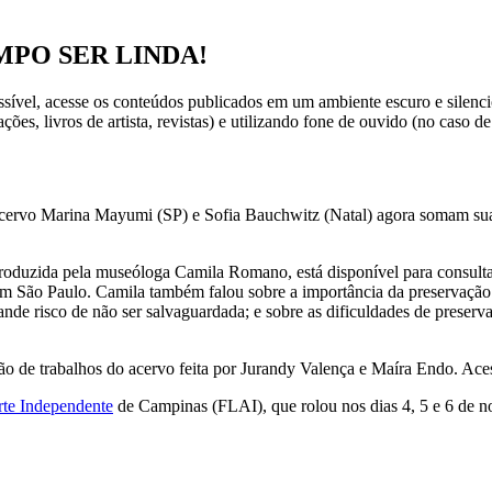
MPO SER LINDA!
vel, acesse os conteúdos publicados em um ambiente escuro e silenci
ções, livros de artista, revistas) e utilizando fone de ouvido (no caso 
vo Marina Mayumi (SP) e Sofia Bauchwitz (Natal) agora somam suas i
produzida pela museóloga Camila Romano, está disponível para consulta!
em São Paulo. Camila também falou sobre a importância da preservação 
rande risco de não ser salvaguardada; e sobre as dificuldades de preserv
de trabalhos do acervo feita por Jurandy Valença e Maíra Endo. Ace
rte Independente
de Campinas (FLAI), que rolou nos dias 4, 5 e 6 de 