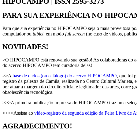
HIPOCAMPO | ISSN 2595-3273
PARA SUA EXPERIÊNCIA NO HIPOCA
Para que sua experiência no HIPOCAMPO seja o mais proveitosa possí
computador ou
tablet
, em modo
full screen
(no caso de vídeos, publica
NOVIDADES!
>O HIPOCAMPO está renovando sua gestão! As colaboradoras do acer
do acervo HIPOCAMPO tem curadoria delas!
>>A
base de dados (ou catálogo) do acervo HIPOCAMPO
, que foi 
registro da palestra de Camila, realizada no Centro Cultural Marieta, 
por atuar à margem do circuito oficial e legitimador das artes, corre g
obsolescência tecnológica.
>>>A primeira publicação impressa do HIPOCAMPO traz uma seleção 
>>>>Assista ao
vídeo-registro da segunda edição da Feira Livre de A
AGRADECIMENTO!