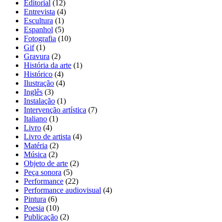
Editorial
(12)
Entrevista
(4)
Escultura
(1)
Espanhol
(5)
Fotografia
(10)
Gif
(1)
Gravura
(2)
História da arte
(1)
Histórico
(4)
Ilustração
(4)
Inglês
(3)
Instalação
(1)
Intervenção artística
(7)
Italiano
(1)
Livro
(4)
Livro de artista
(4)
Matéria
(2)
Música
(2)
Objeto de arte
(2)
Peça sonora
(5)
Performance
(22)
Performance audiovisual
(4)
Pintura
(6)
Poesia
(10)
Publicação
(2)