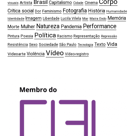
Corpo
Brasil
Artista
Capitalismo
Cinema
visuais
Cidade
Fotografia
Crítica social
História
Feminismo
Dor
Humanidade
Memória
Imagem
Liberdade
Lucila Vilela
Identidade
Mar
Maíra Endo
Natureza
Performance
Mulher
Pandemia
Morte
Política
Pintura
Poesia
Representação
Racismo
Repressão
Vida
Sociedade
Texto
Sexo
São Paulo
Resistência
Tecnologia
Vídeo
Videoarte
Violência
Vídeo-registro